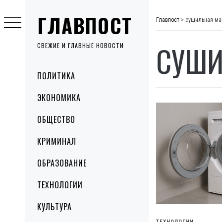
Skip
ГЛАВПОСТ
to
Главпост
>
сушильная м
content
СУШИ
СВЕЖИЕ И ГЛАВНЫЕ НОВОСТИ
Primary
ПОЛИТИКА
Menu
ЭКОНОМИКА
ОБЩЕСТВО
КРИМИНАЛ
ОБРАЗОВАНИЕ
ТЕХНОЛОГИИ
КУЛЬТУРА
ТЕХНОЛОГИИ