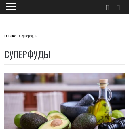
Skip
to
Главпост
>
суперфуды
content
СУПЕРФУДЫ