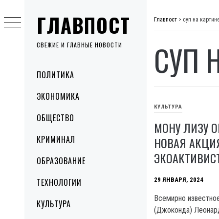
Skip
ГЛАВПОСТ
to
Главпост
>
суп на картин
content
СУП 
СВЕЖИЕ И ГЛАВНЫЕ НОВОСТИ
Primary
ПОЛИТИКА
Menu
ЭКОНОМИКА
КУЛЬТУРА
ОБЩЕСТВО
МОНУ ЛИЗУ О
КРИМИНАЛ
НОВАЯ АКЦИ
ЭКОАКТИВИСТ
ОБРАЗОВАНИЕ
29 ЯНВАРЯ, 2024
ТЕХНОЛОГИИ
Всемирно известно
КУЛЬТУРА
(Джоконда) Леонар