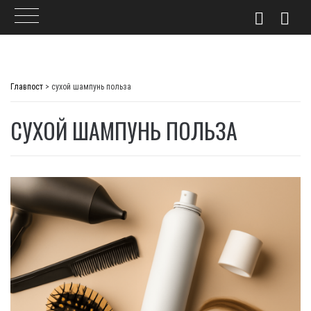
Skip
to
Главпост
>
сухой шампунь польза
content
СУХОЙ ШАМПУНЬ ПОЛЬЗА