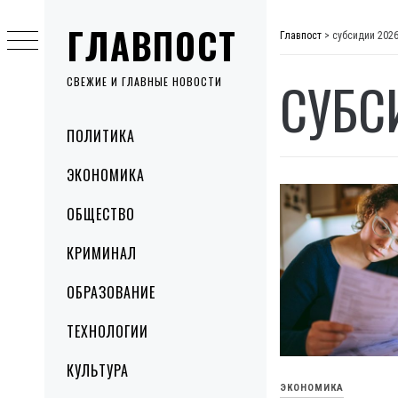
Skip
ГЛАВПОСТ
to
Главпост
>
субсидии 202
content
СУБС
СВЕЖИЕ И ГЛАВНЫЕ НОВОСТИ
Primary
ПОЛИТИКА
Menu
ЭКОНОМИКА
ОБЩЕСТВО
КРИМИНАЛ
ОБРАЗОВАНИЕ
ТЕХНОЛОГИИ
КУЛЬТУРА
ЭКОНОМИКА