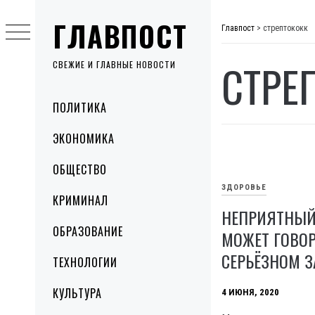
Skip
ГЛАВПОСТ
to
Главпост
>
стрептококк
content
СТРЕ
СВЕЖИЕ И ГЛАВНЫЕ НОВОСТИ
Primary
ПОЛИТИКА
Menu
ЭКОНОМИКА
ОБЩЕСТВО
ЗДОРОВЬЕ
КРИМИНАЛ
НЕПРИЯТНЫЙ 
ОБРАЗОВАНИЕ
МОЖЕТ ГОВОР
СЕРЬЁЗНОМ 
ТЕХНОЛОГИИ
КУЛЬТУРА
4 ИЮНЯ, 2020