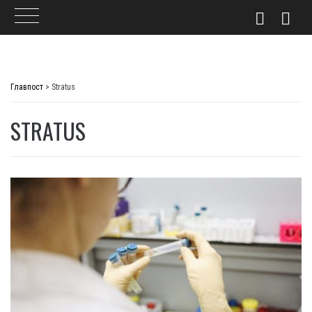
Skip
to
Главпост
>
Stratus
content
STRATUS