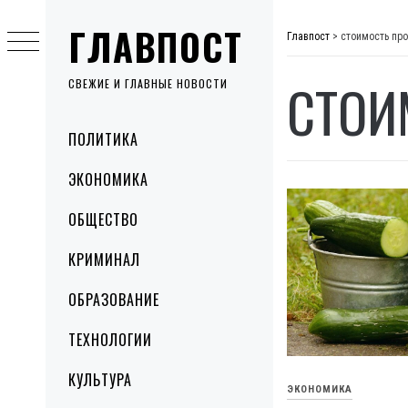
Skip
ГЛАВПОСТ
to
Главпост
>
стоимость пр
content
СТОИ
СВЕЖИЕ И ГЛАВНЫЕ НОВОСТИ
Primary
ПОЛИТИКА
Menu
ЭКОНОМИКА
ОБЩЕСТВО
КРИМИНАЛ
ОБРАЗОВАНИЕ
ТЕХНОЛОГИИ
КУЛЬТУРА
ЭКОНОМИКА