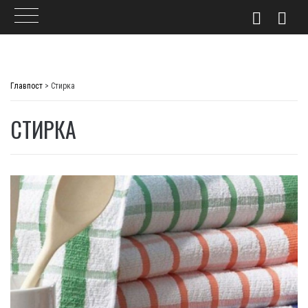
Skip
to
Главпост
>
Стирка
content
СТИРКА