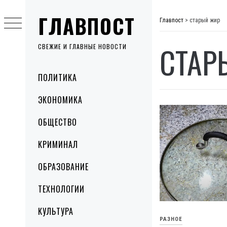
Skip
ГЛАВПОСТ
to
Главпост
>
старый жир
content
СТАР
СВЕЖИЕ И ГЛАВНЫЕ НОВОСТИ
Primary
ПОЛИТИКА
Menu
ЭКОНОМИКА
ОБЩЕСТВО
КРИМИНАЛ
ОБРАЗОВАНИЕ
ТЕХНОЛОГИИ
КУЛЬТУРА
РАЗНОЕ