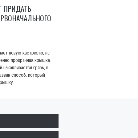
Т ПРИДАТЬ
РВОНАЧАЛЬНОГО
пает новую кастрюлю, на
шенно прозрачная крышка.
й накапливается грязь, в
азван способ, который
крышку.