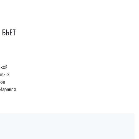
 БЬЕТ
ской
овые
кое
Израиля