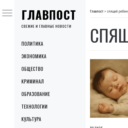
Skip
ГЛАВПОСТ
to
Главпост
>
спящий ребено
content
СПЯЩ
СВЕЖИЕ И ГЛАВНЫЕ НОВОСТИ
Primary
ПОЛИТИКА
Menu
ЭКОНОМИКА
ОБЩЕСТВО
КРИМИНАЛ
ОБРАЗОВАНИЕ
ТЕХНОЛОГИИ
КУЛЬТУРА
РАЗНОЕ