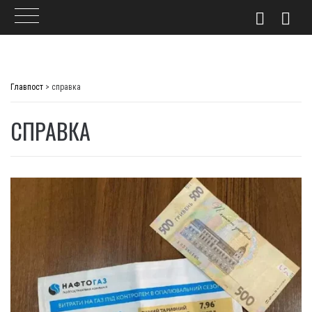
Skip
to
Главпост
>
справка
content
СПРАВКА