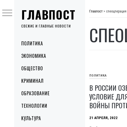
Skip
ГЛАВПОСТ
to
Главпост
>
спеоцперация
content
СПЕО
СВЕЖИЕ И ГЛАВНЫЕ НОВОСТИ
Primary
ПОЛИТИКА
Menu
ЭКОНОМИКА
ОБЩЕСТВО
ПОЛИТИКА
КРИМИНАЛ
В РОССИИ ОЗ
ОБРАЗОВАНИЕ
УСЛОВИЕ ДЛ
ВОЙНЫ ПРОТ
ТЕХНОЛОГИИ
КУЛЬТУРА
21 АПРЕЛЯ, 2022