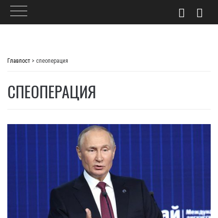
Skip
to
Главпост
>
спеоперация
content
СПЕОПЕРАЦИЯ