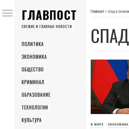
Skip
ГЛАВПОСТ
to
Главпост
>
спад в эконо
content
СПАД
СВЕЖИЕ И ГЛАВНЫЕ НОВОСТИ
Primary
ПОЛИТИКА
Menu
ЭКОНОМИКА
ОБЩЕСТВО
КРИМИНАЛ
ОБРАЗОВАНИЕ
ТЕХНОЛОГИИ
КУЛЬТУРА
В МИРЕ
ЭКОНОМИКА