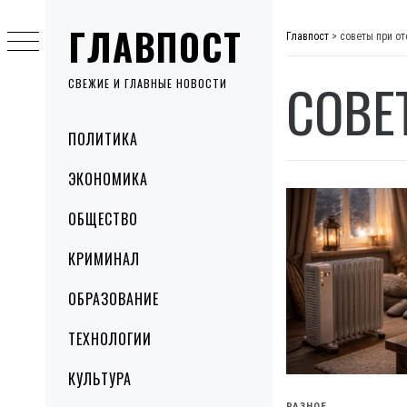
Skip
ГЛАВПОСТ
to
Главпост
>
советы при от
content
СОВЕ
СВЕЖИЕ И ГЛАВНЫЕ НОВОСТИ
Primary
ПОЛИТИКА
Menu
ЭКОНОМИКА
ОБЩЕСТВО
КРИМИНАЛ
ОБРАЗОВАНИЕ
ТЕХНОЛОГИИ
КУЛЬТУРА
РАЗНОЕ