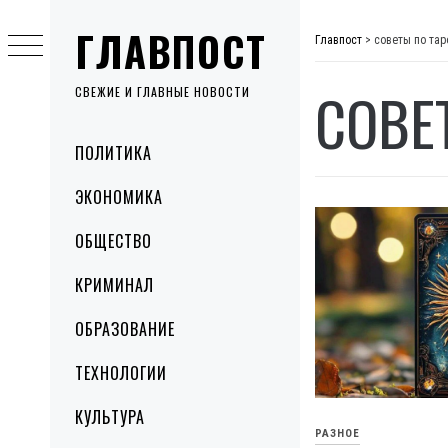
Skip
ГЛАВПОСТ
to
Главпост
>
советы по тар
content
СОВЕ
СВЕЖИЕ И ГЛАВНЫЕ НОВОСТИ
Primary
ПОЛИТИКА
Menu
ЭКОНОМИКА
ОБЩЕСТВО
КРИМИНАЛ
ОБРАЗОВАНИЕ
ТЕХНОЛОГИИ
КУЛЬТУРА
РАЗНОЕ