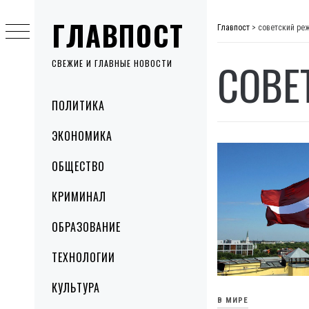
Skip
ГЛАВПОСТ
to
Главпост
>
советский ре
content
СОВЕ
СВЕЖИЕ И ГЛАВНЫЕ НОВОСТИ
Primary
ПОЛИТИКА
Menu
ЭКОНОМИКА
ОБЩЕСТВО
КРИМИНАЛ
ОБРАЗОВАНИЕ
ТЕХНОЛОГИИ
КУЛЬТУРА
В МИРЕ