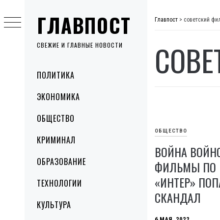
Skip
ГЛАВПОСТ
to
Главпост
>
советский фи
content
СОВЕ
СВЕЖИЕ И ГЛАВНЫЕ НОВОСТИ
Primary
ПОЛИТИКА
Menu
ЭКОНОМИКА
ОБЩЕСТВО
ОБЩЕСТВО
КРИМИНАЛ
ВОЙНА ВОЙНО
ОБРАЗОВАНИЕ
ФИЛЬМЫ ПО 
«ИНТЕР» ПОП
ТЕХНОЛОГИИ
СКАНДАЛ
КУЛЬТУРА
6 МАЯ, 2022