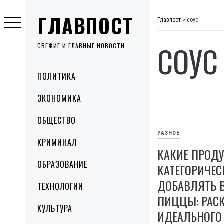
Skip
ГЛАВПОСТ
to
Главпост
>
соус
content
СОУС
СВЕЖИЕ И ГЛАВНЫЕ НОВОСТИ
Primary
ПОЛИТИКА
Menu
ЭКОНОМИКА
ОБЩЕСТВО
РАЗНОЕ
КРИМИНАЛ
КАКИЕ ПРОД
ОБРАЗОВАНИЕ
КАТЕГОРИЧЕС
ДОБАВЛЯТЬ 
ТЕХНОЛОГИИ
ПИЦЦЫ: РАСК
КУЛЬТУРА
ИДЕАЛЬНОГО