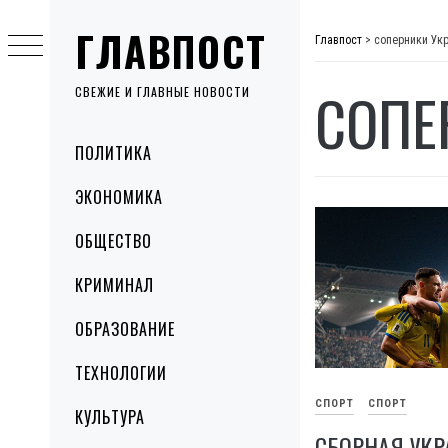
Skip
ГЛАВПОСТ
to
Главпост
>
соперники Ук
content
СОПЕ
СВЕЖИЕ И ГЛАВНЫЕ НОВОСТИ
Primary
ПОЛИТИКА
Menu
ЭКОНОМИКА
ОБЩЕСТВО
КРИМИНАЛ
ОБРАЗОВАНИЕ
ТЕХНОЛОГИИ
СПОРТ
СПОРТ
КУЛЬТУРА
СБОРНАЯ УКР