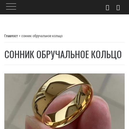
Skip
to
Главпост
>
сонник обручальное кольцо
content
СОННИК ОБРУЧАЛЬНОЕ КОЛЬЦО