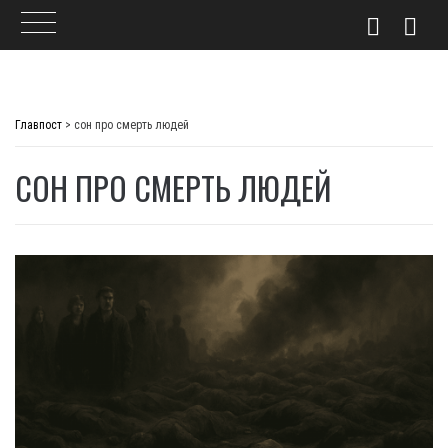
Skip
to
Главпост
>
сон про смерть людей
content
СОН ПРО СМЕРТЬ ЛЮДЕЙ