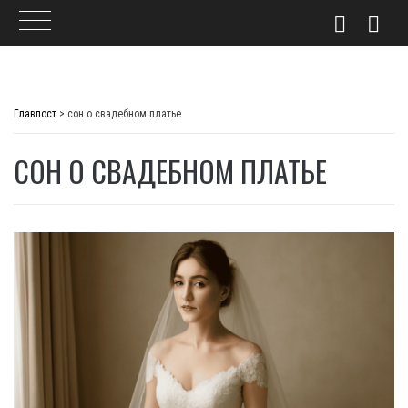
Skip
to
Главпост
>
сон о свадебном платье
content
СОН О СВАДЕБНОМ ПЛАТЬЕ