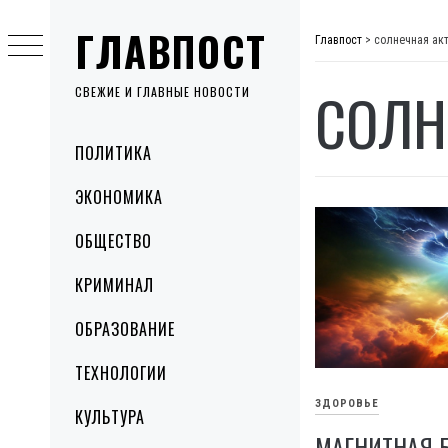
Skip
ГЛАВПОСТ
to
Главпост
>
солнечная акт
content
СОЛН
СВЕЖИЕ И ГЛАВНЫЕ НОВОСТИ
Primary
ПОЛИТИКА
Menu
ЭКОНОМИКА
ОБЩЕСТВО
КРИМИНАЛ
ОБРАЗОВАНИЕ
ТЕХНОЛОГИИ
ЗДОРОВЬЕ
КУЛЬТУРА
МАГНИТНАЯ Б