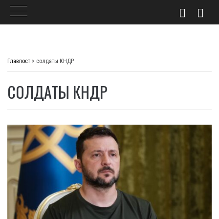
Skip
to
Главпост
>
солдаты КНДР
content
СОЛДАТЫ КНДР