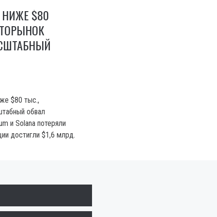
Л НИЖЕ $80
ПТОРЫНОК
СШТАБНЫЙ
иже $80 тыс.,
штабный обвал
um и Solana потеряли
ции достигли $1,6 млрд.