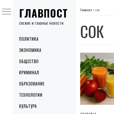
Skip
ГЛАВПОСТ
to
Главпост
>
сок
content
СОК
СВЕЖИЕ И ГЛАВНЫЕ НОВОСТИ
Primary
ПОЛИТИКА
Menu
ЭКОНОМИКА
ОБЩЕСТВО
КРИМИНАЛ
ОБРАЗОВАНИЕ
ТЕХНОЛОГИИ
КУЛЬТУРА
ЗДОРОВЬЕ