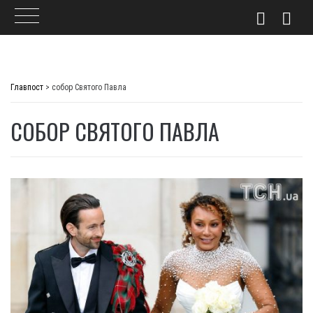
Skip
to
Главпост
>
собор Святого Павла
content
СОБОР СВЯТОГО ПАВЛА