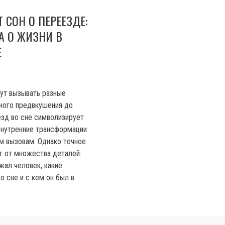
 СОН О ПЕРЕЕЗДЕ:
А О ЖИЗНИ В
Е
ут вызывать разные
ного предвкушения до
зд во сне символизирует
внутренние трансформации
ым вызовам. Однако точное
ит от множества деталей:
жал человек, какие
о сне и с кем он был в