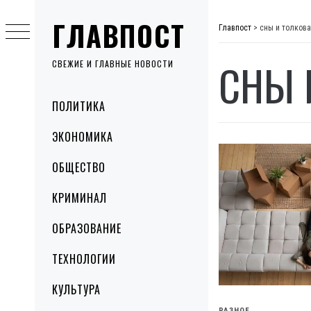
Skip
ГЛАВПОСТ
to
Главпост
>
сны и толков
content
СНЫ 
СВЕЖИЕ И ГЛАВНЫЕ НОВОСТИ
Primary
ПОЛИТИКА
Menu
ЭКОНОМИКА
ОБЩЕСТВО
КРИМИНАЛ
ОБРАЗОВАНИЕ
ТЕХНОЛОГИИ
КУЛЬТУРА
РАЗНОЕ