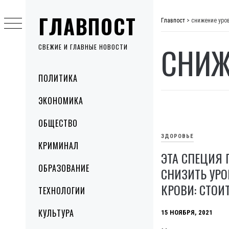
Skip
ГЛАВПОСТ
to
Главпост
>
снижение уро
content
СНИЖ
СВЕЖИЕ И ГЛАВНЫЕ НОВОСТИ
Primary
ПОЛИТИКА
Menu
ЭКОНОМИКА
ОБЩЕСТВО
ЗДОРОВЬЕ
КРИМИНАЛ
ЭТА СПЕЦИЯ
ОБРАЗОВАНИЕ
СНИЗИТЬ УРО
КРОВИ: СТОИ
ТЕХНОЛОГИИ
КУЛЬТУРА
15 НОЯБРЯ, 2021