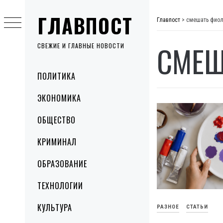
Skip
ГЛАВПОСТ
to
Главпост
>
смешать фиол
content
СМЕШ
СВЕЖИЕ И ГЛАВНЫЕ НОВОСТИ
Primary
ПОЛИТИКА
Menu
ЭКОНОМИКА
ОБЩЕСТВО
КРИМИНАЛ
ОБРАЗОВАНИЕ
ТЕХНОЛОГИИ
КУЛЬТУРА
РАЗНОЕ
СТАТЬИ