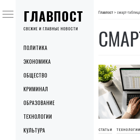
Skip
ГЛАВПОСТ
to
Главпост
>
смарт-таблица
content
СМАР
СВЕЖИЕ И ГЛАВНЫЕ НОВОСТИ
Primary
ПОЛИТИКА
Menu
ЭКОНОМИКА
ОБЩЕСТВО
КРИМИНАЛ
ОБРАЗОВАНИЕ
ТЕХНОЛОГИИ
КУЛЬТУРА
СТАТЬИ
ТЕХНОЛОГИ