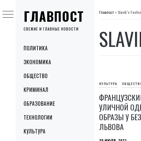
Skip
ГЛАВПОСТ
to
Главпост
>
Slavik's Fashi
content
SLAVI
СВЕЖИЕ И ГЛАВНЫЕ НОВОСТИ
Primary
ПОЛИТИКА
Menu
ЭКОНОМИКА
ОБЩЕСТВО
КУЛЬТУРА
ОБЩЕСТВ
КРИМИНАЛ
ФРАНЦУЗСКИ
ОБРАЗОВАНИЕ
УЛИЧНОЙ ОД
ОБРАЗЫ У БЕ
ТЕХНОЛОГИИ
ЛЬВОВА
КУЛЬТУРА
30 ИЮЛЯ, 2021