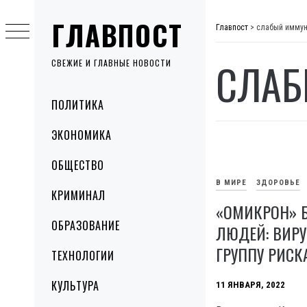
Skip
ГЛАВПОСТ
to
Главпост
>
слабый иммун
content
СЛАБ
СВЕЖИЕ И ГЛАВНЫЕ НОВОСТИ
Primary
ПОЛИТИКА
Menu
ЭКОНОМИКА
ОБЩЕСТВО
В МИРЕ
ЗДОРОВЬЕ
КРИМИНАЛ
«ОМИКРОН» 
ОБРАЗОВАНИЕ
ЛЮДЕЙ: ВИР
ГРУППУ РИСК
ТЕХНОЛОГИИ
КУЛЬТУРА
11 ЯНВАРЯ, 2022