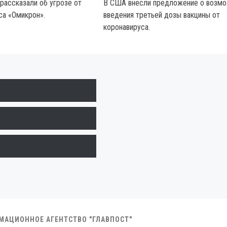
рассказали об угрозе от
В США внесли предложение о возм
са «Омикрон».
введения третьей дозы вакцины от
коронавируса.
РМАЦИОННОЕ АГЕНТСТВО "ГЛАВПОСТ"