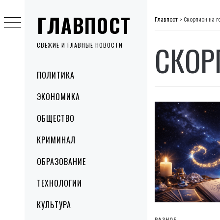
Skip
ГЛАВПОСТ
to
Главпост
>
Скорпион на г
content
СКОР
СВЕЖИЕ И ГЛАВНЫЕ НОВОСТИ
Primary
ПОЛИТИКА
Menu
ЭКОНОМИКА
ОБЩЕСТВО
КРИМИНАЛ
ОБРАЗОВАНИЕ
ТЕХНОЛОГИИ
КУЛЬТУРА
РАЗНОЕ