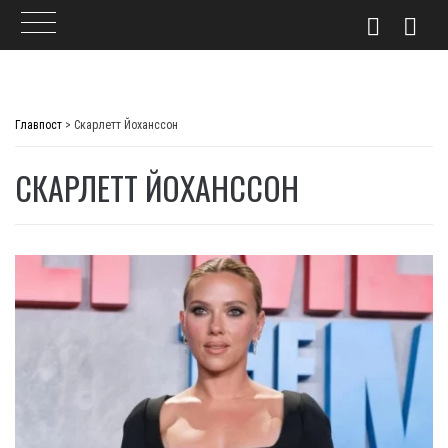
Skip
to
Главпост
>
Скарлетт Йоханссон
content
СКАРЛЕТТ ЙОХАНССОН