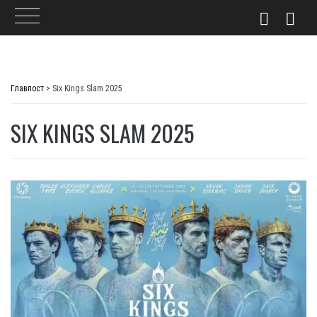
Skip
to
Главпост
>
Six Kings Slam 2025
content
SIX KINGS SLAM 2025