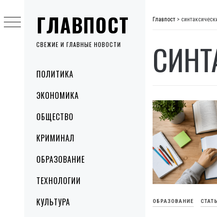
Skip
ГЛАВПОСТ
to
Главпост
>
синтаксическ
content
СИНТ
СВЕЖИЕ И ГЛАВНЫЕ НОВОСТИ
Primary
ПОЛИТИКА
Menu
ЭКОНОМИКА
ОБЩЕСТВО
КРИМИНАЛ
ОБРАЗОВАНИЕ
ТЕХНОЛОГИИ
КУЛЬТУРА
ОБРАЗОВАНИЕ
СТАТ