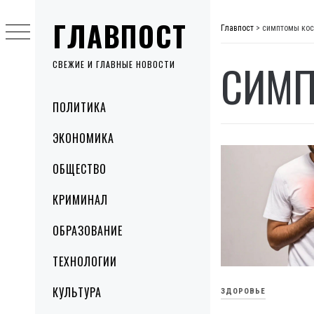
Skip
ГЛАВПОСТ
to
Главпост
>
симптомы кос
content
СИМП
СВЕЖИЕ И ГЛАВНЫЕ НОВОСТИ
Primary
ПОЛИТИКА
Menu
ЭКОНОМИКА
ОБЩЕСТВО
КРИМИНАЛ
ОБРАЗОВАНИЕ
ТЕХНОЛОГИИ
КУЛЬТУРА
ЗДОРОВЬЕ