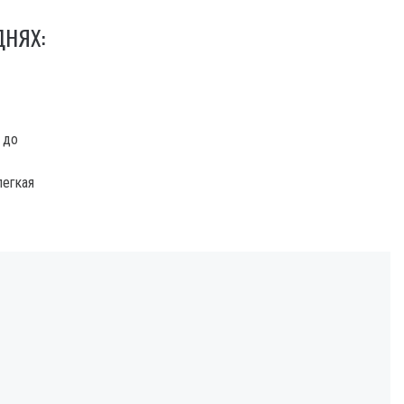
ДНЯХ:
 до
легкая