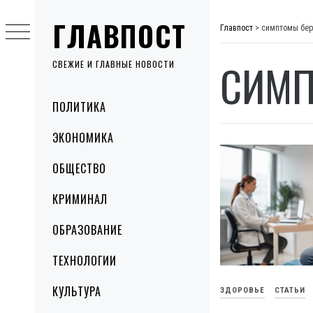
Skip
ГЛАВПОСТ
to
Главпост
>
симптомы бер
content
СИМП
СВЕЖИЕ И ГЛАВНЫЕ НОВОСТИ
Primary
ПОЛИТИКА
Menu
ЭКОНОМИКА
ОБЩЕСТВО
КРИМИНАЛ
ОБРАЗОВАНИЕ
ТЕХНОЛОГИИ
КУЛЬТУРА
ЗДОРОВЬЕ
СТАТЬИ