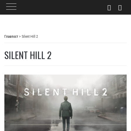
Skip
to
Главпост
>
Silent Hill 2
content
SILENT HILL 2