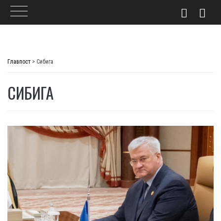
Skip
to
Главпост
>
Сибига
content
СИБИГА