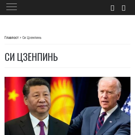
Skip
to
Главпост
>
Си Цзенпинь
content
СИ ЦЗЕНПИНЬ