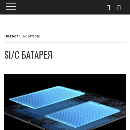
Skip
to
Главпост
>
Si/C батарея
content
SI/C БАТАРЕЯ