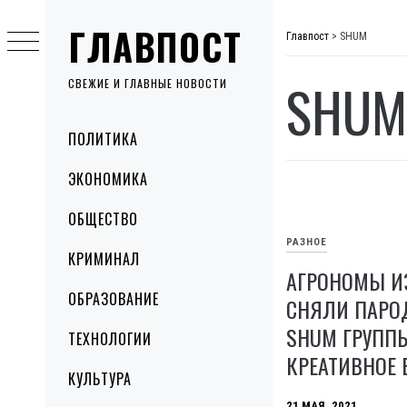
Skip
ГЛАВПОСТ
to
Главпост
>
SHUM
content
SHUM
СВЕЖИЕ И ГЛАВНЫЕ НОВОСТИ
Primary
ПОЛИТИКА
Menu
ЭКОНОМИКА
ОБЩЕСТВО
РАЗНОЕ
КРИМИНАЛ
АГРОНОМЫ И
ОБРАЗОВАНИЕ
СНЯЛИ ПАРО
SHUM ГРУППЫ
ТЕХНОЛОГИИ
КРЕАТИВНОЕ 
КУЛЬТУРА
21 МАЯ, 2021