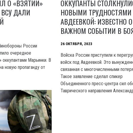
Л О «ВЗЯТИИ»
ОККУПАНТЫ СТОЛКНУЛИ
 ВСУ ДАЛИ
НОВЫМИ ТРУДНОСТЯМИ
Й
АВДЕЕВКОЙ: ИЗВЕСТНО О
ВАЖНОМ СОБЫТИИ В БО
26 ОКТЯБРЯ, 2023
Минобороны России
упило очередное
Войска России приступили к перегру
» оккупантами Марьинки. В
войск под Авдеевкой. Это вынужденн
на новую пропаганду от
связанная с многочисленными потер
Такое заявление сделал спикер
Объединенного пресс-центра сил о
Таврического направления Александ