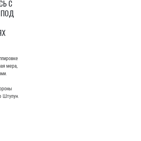
СЬ С
 ПОД
ЯХ
ппировке
ая мера,
ями.
бороны
р Штупун.