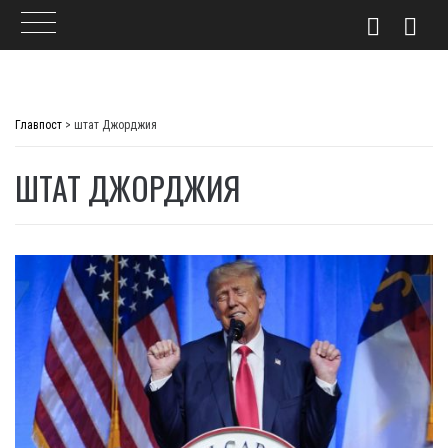
Skip
to
Главпост
>
штат Джорджия
content
ШТАТ ДЖОРДЖИЯ