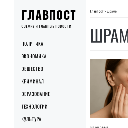
Skip
ГЛАВПОСТ
to
Главпост
>
шрамы
content
ШРА
СВЕЖИЕ И ГЛАВНЫЕ НОВОСТИ
Primary
ПОЛИТИКА
Menu
ЭКОНОМИКА
ОБЩЕСТВО
КРИМИНАЛ
ОБРАЗОВАНИЕ
ТЕХНОЛОГИИ
КУЛЬТУРА
ЗДОРОВЬЕ